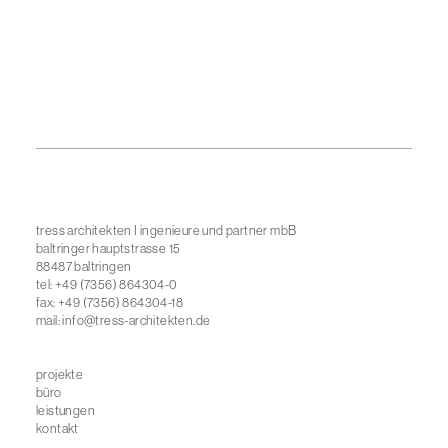
tress architekten I ingenieure und partner mbB
baltringer hauptstrasse 15
88487 baltringen
tel: +49 (7356) 864304-0
fax: +49 (7356) 864304-18
mail:
info@tress-architekten.de
projekte
büro
leistungen
kontakt