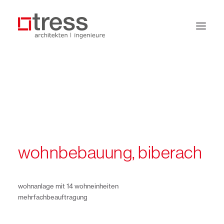
büro
leistungen
projekte
jobs
wohnbebauung, biberach
kontakt
wohnanlage mit 14 wohneinheiten
mehrfachbeauftragung