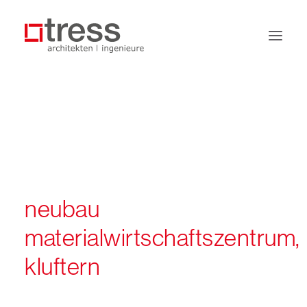
büro
leistungen
projekte
jobs
neubau
kontakt
materialwirtschaftszentrum,
kluftern