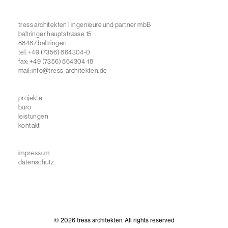
tress architekten I ingenieure und partner mbB
baltringer hauptstrasse 15
88487 baltringen
tel: +49 (7356) 864304-0
fax: +49 (7356) 864304-18
mail:
info@tress-architekten.de
projekte
büro
leistungen
kontakt
impressum
datenschutz
© 2026 tress architekten. All rights reserved