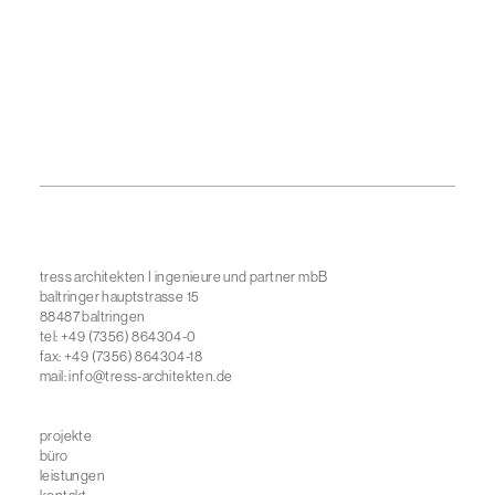
tress architekten I ingenieure und partner mbB
baltringer hauptstrasse 15
88487 baltringen
tel: +49 (7356) 864304-0
fax: +49 (7356) 864304-18
mail:
info@tress-architekten.de
projekte
büro
leistungen