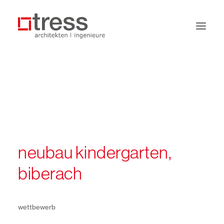
büro
leistungen
projekte
jobs
neubau kindergarten,
kontakt
biberach
wettbewerb