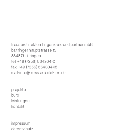
tress architekten I ingenieure und partner mbB
baltringer hauptstrasse 15
88487 baltringen
tel: +49 (7356) 864304-0
fax: +49 (7356) 864304-18
mail:
info@tress-architekten.de
projekte
büro
leistungen
kontakt
impressum
datenschutz