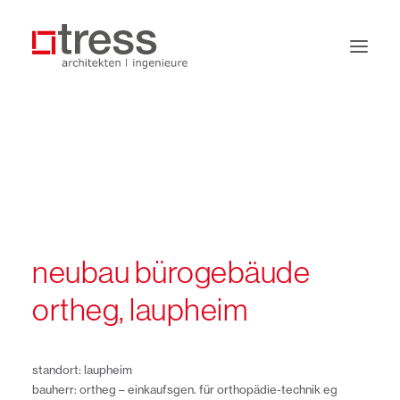
büro
leistungen
projekte
jobs
neubau bürogebäude
kontakt
ortheg, laupheim
standort: laupheim
bauherr: ortheg – einkaufsgen. für orthopädie-technik eg