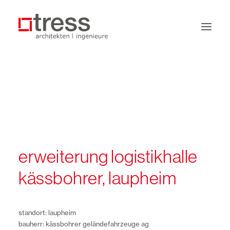
büro
leistungen
projekte
jobs
erweiterung logistikhalle
kontakt
kässbohrer, laupheim
standort: laupheim
bauherr: kässbohrer geländefahrzeuge ag