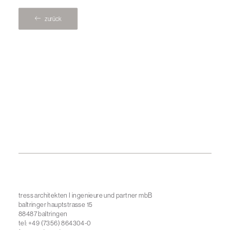
zurück
tress architekten I ingenieure und partner mbB
baltringer hauptstrasse 15
88487 baltringen
tel: +49 (7356) 864304-0